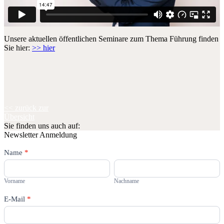
Unsere aktuellen öffentlichen Seminare zum Thema Führung finden
Sie hier:
>> hier
<< zurück zur
Übersicht
Sie finden uns auch auf:
Newsletter Anmeldung
Newsletter
Name
Falls
*
Du
Vorname
Nachname
menschlich
bist,
Vorname
Nachname
lasse
dieses
E-Mail
*
Feld
leer.