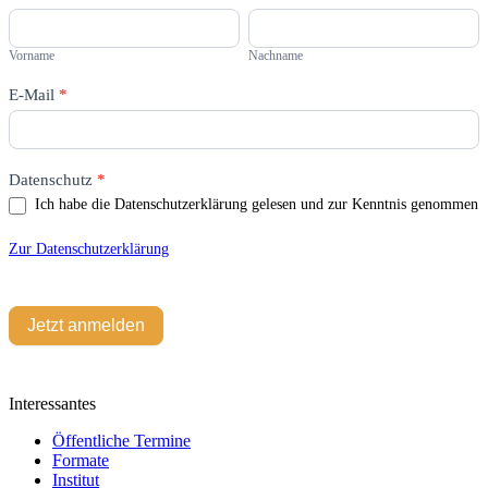
Du
Vorname
Nachname
menschlich
bist,
Vorname
Nachname
lasse
dieses
E-Mail
*
Feld
leer.
Datenschutz
*
Ich habe die Datenschutzerklärung gelesen und zur Kenntnis genommen
Zur Datenschutzerklärung
Jetzt anmelden
Interessantes
Öffentliche Termine
Formate
Institut