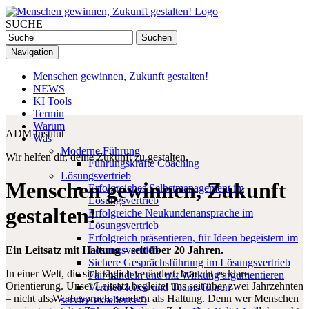
SUCHE
Navigation
Menschen gewinnen, Zukunft gestalten!
NEWS
KI Tools
Termin
Warum
ADM Institut
Was
Moderne Führung
Wir helfen dir, deine Zukunft zu gestalten.
Führungskräfte Coaching
Lösungsvertrieb
Menschen gewinnen, Zukunft
Erfolgreiches Selbstmanagement im
Lösungsvertrieb
gestalten!
Erfolgreiche Neukundenansprache im
Lösungsvertrieb
Erfolgreich präsentieren, für Ideen begeistern im
Ein Leitsatz mit Haltung – seit über 20 Jahren.
Lösungsvertrieb
Sichere Gesprächsführung im Lösungsvertrieb
In einer Welt, die sich täglich verändert, braucht es klare
Fair handeln und mit Wirkung argumentieren
Orientierung. Unser Leitsatz begleitet uns seit über zwei Jahrzehnten
Vertrieb leiten und Teams führen
– nicht als Werbespruch, sondern als Haltung. Denn wer Menschen
service exsellence©