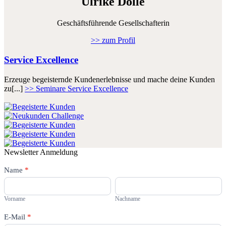
Ulrike Dolle
Geschäftsführende Gesellschafterin
>> zum Profil
Service Excellence
Erzeuge begeisternde Kundenerlebnisse und mache deine Kunden
zu[...]
>> Seminare Service Excellence
Newsletter Anmeldung
Newsletter
Name
Falls
*
Du
Vorname
Nachname
menschlich
bist,
Vorname
Nachname
lasse
dieses
E-Mail
*
Feld