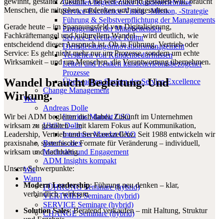
gewinnt, gestaltet Zukunft. Und wer Zukunft gestalten will, braucht
Gestalten begeisternder Kundenerlebnisse
Menschen, die mitgehen, mitdenken und mitgestalten.
Service-Excellence-Vision, -Mission, -Strategie
Führung & Selbstverpflichtung der Managements
Gerade heute – im Spannungsfeld von Digitalisierung,
Engagement der Mitarbeitenden
Fachkräftemangel und kulturellem Wandel – wird deutlich, wie
Service-Excellence Kultur
entscheidend dieser Anspruch ist. Ob in Führung, Vertrieb oder
Dienstleistungsinnovationsmanagement
Service: Es geht nicht mehr nur um Prozesse, sondern um echte
Verstehen von Kundenbedürfnissen
Wirksamkeit – und um Menschen, die Verantwortung übernehmen.
Leiten und Lenken kundenerlebnisbezogener
Prozesse
Wandel braucht Begleitung. Und
Überwachen Steuern der Service-Excellence
Change Management
Wirkung.
Wer
Andreas Dolle
Wir bei ADM begleiten dich dabei, Zukunft im Unternehmen
Interims Mandat CSO
wirksam zu gestalten – mit klarem Fokus auf Kommunikation,
Ulrike Dolle
Leadership, Vertrieb und Serviceexzellenz. Seit 1988 entwickeln wir
Intermins Mandat CXO
praxisnahe, systemische Formate für Veränderung – individuell,
Berufscodex
wirksam und nachhaltig.
Methoden und Engagement
ADM Insights kompakt
Unsere Schwerpunkte:
Wie
Wann
Modern Leadership
: Führung neu denken – klar,
FÜHRUNG Seminare (hybrid)
verbindlich, wirksam
VERTRIEB Seminare (hybrid)
SERVICE Seminare (hybrid)
Solution Sales
: Beratend verkaufen – mit Haltung, Struktur
CHANGE Seminare (hybrid)