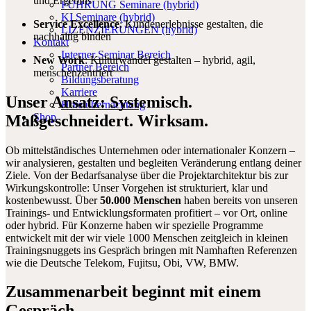
und Ergebnis
FÜHRUNG Seminare (hybrid)
KI Seminare (hybrid)
Service Excellence
: Kundenerlebnisse gestalten, die
LIZENZIERUNGEN (hybrid)
nachhaltig binden
Kontakt
Interner Seminar Bereich
New Work
: Kulturwandel gestalten – hybrid, agil,
Partner Bereich
menschenzentriert
Bildungsberatung
Karriere
Unser Ansatz: Systemisch.
Hotelübernachtung
Shop
Maßgeschneidert. Wirksam.
Ob mittelständisches Unternehmen oder internationaler Konzern –
wir analysieren, gestalten und begleiten Veränderung entlang deiner
Ziele. Von der Bedarfsanalyse über die Projektarchitektur bis zur
Wirkungskontrolle: Unser Vorgehen ist strukturiert, klar und
kostenbewusst. Über
50.000 Menschen
haben bereits von unseren
Trainings- und Entwicklungsformaten profitiert – vor Ort, online
oder hybrid. Für Konzerne haben wir spezielle Programme
entwickelt mit der wir viele 1000 Menschen zeitgleich in kleinen
Trainingsnuggets ins Gespräch bringen mit Namhaften Referenzen
wie die Deutsche Telekom, Fujitsu, Obi, VW, BMW.
Zusammenarbeit beginnt mit einem
Gespräch.