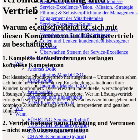
Gestalten begeisternder Kundenerlebnisse
Service-Excellence-Vision, -Mission, -Strategie
Vertrieb
Führung & Selbstverpflichtung der Managements
Engagement der Mitarbeitenden
Service-Excellence Kultur
Warum es entscheidend ist, sich mit
Dienstleistungsinnovationsmanagement
diesen Kompetenzen im Lösungsvertrieb
Verstehen von Kundenbedürfnissen
Leiten und Lenken kundenerlebnisbezogener
zu beschäftigen
Prozesse
Überwachen Steuern der Service-Excellence
1.
Komplexe Herausforderungen verlangen
Change Management
Wer
komplexe Kompetenzen
Andreas Dolle
Interims Mandat CSO
Der klassische Produktvertrieb hat ausgedient – Unternehmen sehen
Ulrike Dolle
sich heute mit hochkomplexen Entscheidungssituationen ihrer
Intermins Mandat CXO
Kunden konfrontiert. Diese erwarten individuelle, wertschöpfende
Berufscodex
Lösungen statt standardisierter Angebote. Wer im Lösungsvertrieb
Methoden und Engagement
erfolgreich sein will, muss über reines Fachwissen hinausgehen und
ADM Insights kompakt
komplexe Zusammenhänge erfassen, interpretieren und gestalten
Wie
können.
Wann
FÜHRUNG Seminare (hybrid)
2.
Vertrieb bedeutet heute Beziehung und Vertrauen
VERTRIEB Seminare (hybrid)
– nicht nur Nutzenargumentation
SERVICE Seminare (hybrid)
CHANGE Seminare (hybrid)