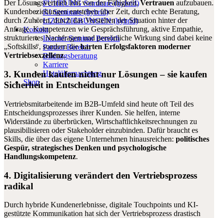
Der Lösungsvertrieb lebt von der Fähigkeit,
Vertrauen
aufzubauen.
FÜHRUNG Seminare (hybrid)
Kundenbeziehungen entstehen über Zeit, durch echte Beratung,
KI Seminare (hybrid)
durch Zuhören, durch das Verstehen der Situation hinter der
LIZENZIERUNGEN (hybrid)
Anfrage. Kompetenzen wie Gesprächsführung, aktive Empathie,
Kontakt
strukturiertes Nachfragen und persönliche Wirkung sind dabei keine
Interner Seminar Bereich
„Softskills“, sondern die
harten Erfolgsfaktoren moderner
Partner Bereich
Vertriebsexzellenz
.
Bildungsberatung
Karriere
Hotelübernachtung
3.
Kunden kaufen nicht nur Lösungen – sie kaufen
Shop
Sicherheit in Entscheidungen
Vertriebsmitarbeitende im B2B-Umfeld sind heute oft Teil des
Entscheidungsprozesses ihrer Kunden. Sie helfen, interne
Widerstände zu überbrücken, Wirtschaftlichkeitsrechnungen zu
plausibilisieren oder Stakeholder einzubinden. Dafür braucht es
Skills, die über das eigene Unternehmen hinausreichen:
politisches
Gespür, strategisches Denken und psychologische
Handlungskompetenz
.
4.
Digitalisierung verändert den Vertriebsprozess
radikal
Durch hybride Kundenerlebnisse, digitale Touchpoints und KI-
gestützte Kommunikation hat sich der Vertriebsprozess drastisch