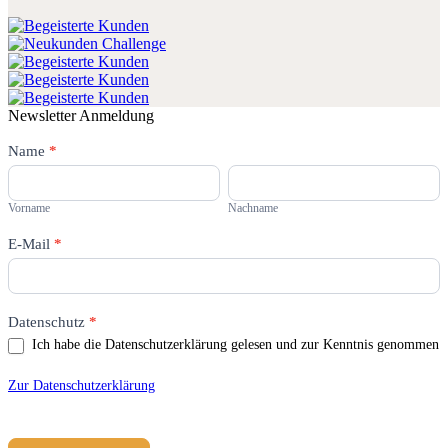
Newsletter Anmeldung
Newsletter
Name
Falls
*
Du
Vorname
Nachname
menschlich
bist,
Vorname
Nachname
lasse
dieses
E-Mail
*
Feld
leer.
Datenschutz
*
Ich habe die Datenschutzerklärung gelesen und zur Kenntnis genommen
Zur Datenschutzerklärung