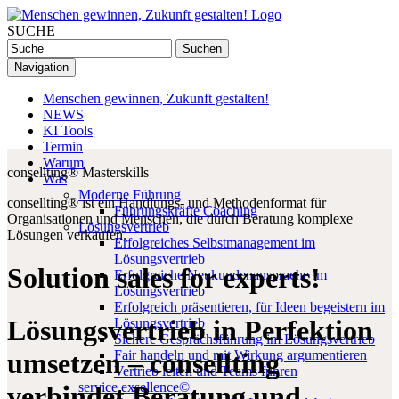
SUCHE
Navigation
Menschen gewinnen, Zukunft gestalten!
NEWS
KI Tools
Termin
Warum
consellting® Masterskills
Was
Moderne Führung
consellting® ist ein Handlungs- und Methodenformat für
Führungskräfte Coaching
Organisationen und Menschen, die durch Beratung komplexe
Lösungsvertrieb
Lösungen verkaufen.
Erfolgreiches Selbstmanagement im
Lösungsvertrieb
Solution sales for experts!
Erfolgreiche Neukundenansprache im
Lösungsvertrieb
Erfolgreich präsentieren, für Ideen begeistern im
Lösungsvertrieb in Perfektion
Lösungsvertrieb
Sichere Gesprächsführung im Lösungsvertrieb
umsetzen – consellting
Fair handeln und mit Wirkung argumentieren
Vertrieb leiten und Teams führen
service exsellence©
verbindet Beratung und