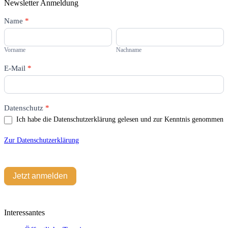
Newsletter Anmeldung
Newsletter
Name
Falls
*
Du
Vorname
Nachname
menschlich
bist,
Vorname
Nachname
lasse
dieses
E-Mail
*
Feld
leer.
Datenschutz
*
Ich habe die Datenschutzerklärung gelesen und zur Kenntnis genommen
Zur Datenschutzerklärung
Jetzt anmelden
Interessantes