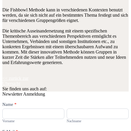
Die Fishbowl Methode kann in verschiedenen Kontexten benutzt
werden, da sie sich nicht auf ein bestimmtes Thema festlegt und sich
für verschiedenen Gruppengrößen eignet.
Die kritische Auseinandersetzung mit einem spezifischen
Themenbereich aus verschiedenen Perspektiven ermöglicht es
Unternehmen, Verbänden und sonstigen Institutionen etc., zu
konkreten Ergebnissen mit einem überschaubaren Aufwand zu
kommen. Mit dieser innovativen Methode können Gruppen in
kurzer Zeit die Stärken aller Teilnehmenden nutzen und neue Ideen
und Erfahrungswerte generieren.
<< zurück zur
Übersicht
Sie finden uns auch auf:
Newsletter Anmeldung
Newsletter
Name
Falls
*
Du
Vorname
Nachname
menschlich
bist,
Vorname
Nachname
lasse
dieses