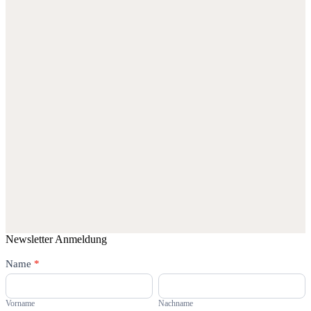
Newsletter Anmeldung
Newsletter
Name
Falls
*
Du
Vorname
Nachname
menschlich
bist,
Vorname
Nachname