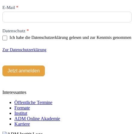
lasse
dieses
E-Mail
*
Feld
leer.
Datenschutz
*
Ich habe die Datenschutzerklärung gelesen und zur Kenntnis genommen
Zur Datenschutzerklärung
Jetzt anmelden
Interessantes
Öffentliche Termine
Formate
Institut
ADM Online Akademie
Karriere