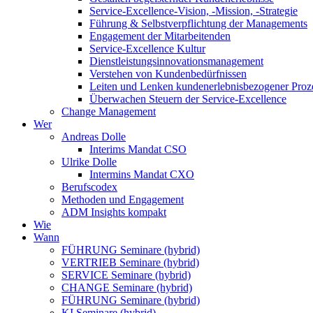
Service-Excellence-Vision, -Mission, -Strategie
Führung & Selbstverpflichtung der Managements
Engagement der Mitarbeitenden
Service-Excellence Kultur
Dienstleistungsinnovationsmanagement
Verstehen von Kundenbedürfnissen
Leiten und Lenken kundenerlebnisbezogener Proz
Überwachen Steuern der Service-Excellence
Change Management
Wer
Andreas Dolle
Interims Mandat CSO
Ulrike Dolle
Intermins Mandat CXO
Berufscodex
Methoden und Engagement
ADM Insights kompakt
Wie
Wann
FÜHRUNG Seminare (hybrid)
VERTRIEB Seminare (hybrid)
SERVICE Seminare (hybrid)
CHANGE Seminare (hybrid)
FÜHRUNG Seminare (hybrid)
KI Seminare (hybrid)