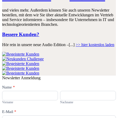
und vieles mehr. Außerdem können Sie auch unseren Newsletter
bestellen, mit dem wir Sie über aktuelle Entwicklungen im Vertrieb
und Service informieren – insbesondere für Unternehmen in IT und
technologieorientierten Branchen.
Bessere Kunden?
Hör rein in unsere neue Audio Edition –[...]
>> hier kostenlos laden
Newsletter Anmeldung
Newsletter
Name
Falls
*
Du
Vorname
Nachname
menschlich
bist,
Vorname
Nachname
lasse
dieses
E-Mail
*
Feld