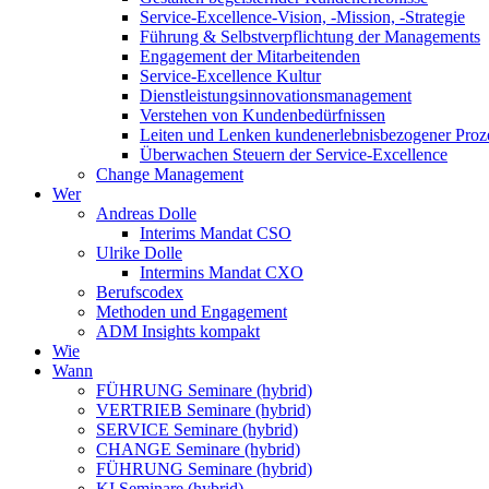
Service-Excellence-Vision, -Mission, -Strategie
Führung & Selbstverpflichtung der Managements
Engagement der Mitarbeitenden
Service-Excellence Kultur
Dienstleistungsinnovationsmanagement
Verstehen von Kundenbedürfnissen
Leiten und Lenken kundenerlebnisbezogener Proz
Überwachen Steuern der Service-Excellence
Change Management
Wer
Andreas Dolle
Interims Mandat CSO
Ulrike Dolle
Intermins Mandat CXO
Berufscodex
Methoden und Engagement
ADM Insights kompakt
Wie
Wann
FÜHRUNG Seminare (hybrid)
VERTRIEB Seminare (hybrid)
SERVICE Seminare (hybrid)
CHANGE Seminare (hybrid)
FÜHRUNG Seminare (hybrid)
KI Seminare (hybrid)