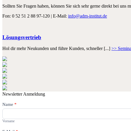
Sollten Sie Fragen haben, können Sie sich sehr gerne direkt bei uns m
Fon: 0 52 51 2 88 97-120 | E-Mail:
info@adm-institut.de
Lösungsvertrieb
Hol dir mehr Neukunden und führe Kunden, schneller [...]
>> Semina
Newsletter Anmeldung
Newsletter
Name
Falls
*
Du
Vorname
menschlich
bist,
Vorname
lasse
dieses