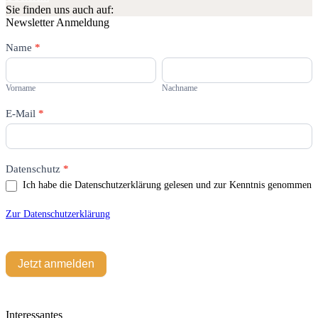
Sie finden uns auch auf:
Newsletter Anmeldung
Newsletter
Name
Falls
*
Du
Vorname
Nachname
menschlich
bist,
Vorname
Nachname
lasse
dieses
E-Mail
*
Feld
leer.
Datenschutz
*
Ich habe die Datenschutzerklärung gelesen und zur Kenntnis genommen
Zur Datenschutzerklärung
Jetzt anmelden
Interessantes