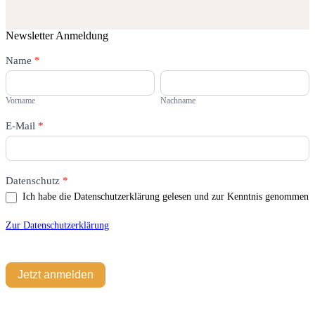
Newsletter Anmeldung
Newsletter
Name
Falls
*
Du
Vorname
Nachname
menschlich
bist,
Vorname
Nachname
lasse
dieses
E-Mail
*
Feld
leer.
Datenschutz
*
Ich habe die Datenschutzerklärung gelesen und zur Kenntnis genommen
Zur Datenschutzerklärung
Jetzt anmelden