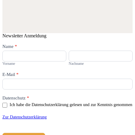
Newsletter Anmeldung
Newsletter
Name
Falls
*
Du
Vorname
Nachname
menschlich
bist,
Vorname
Nachname
lasse
dieses
E-Mail
*
Feld
leer.
Datenschutz
*
Ich habe die Datenschutzerklärung gelesen und zur Kenntnis genommen
Zur Datenschutzerklärung