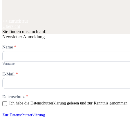
<< zurück zur
Übersicht
Sie finden uns auch auf:
Newsletter Anmeldung
Newsletter
Name
Falls
*
Du
Vorname
menschlich
bist,
Vorname
lasse
dieses
E-Mail
*
Feld
leer.
Datenschutz
*
Ich habe die Datenschutzerklärung gelesen und zur Kenntnis genommen
Zur Datenschutzerklärung