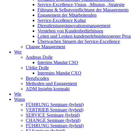
Service-Excellence-Vision, -Mission, -Strategie
Führung & Selbstverpflichtung der Managements
Engagement der Mitarbeitenden
Service-Excellence Kultur
Dienstleistungsinnovationsmanagement
Verstehen von Kundenbedürfnissen
Leiten und Lenken kundenerlebnisbezogener Proz
Überwachen Steuern der Service-Excellence
Change Management
Wer
Andreas Dolle
Interims Mandat CSO
Ulrike Dolle
Intermins Mandat CXO
Berufscodex
Methoden und Engagement
ADM Insights kompakt
Wie
Wann
FÜHRUNG Seminare (hybrid)
VERTRIEB Seminare (hybrid)
SERVICE Seminare (hybrid)
CHANGE Seminare (hybrid)
FÜHRUNG Seminare (hybrid)
KI Seminare (hybrid)