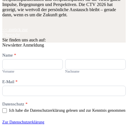
Impulse, Begegnungen und Perspektiven. Die CTV 2026 hat
gezeigt, wie wertvoll der persönliche Austausch bleibt – gerade
dann, wenn es um die Zukunft geht.
<< zurück zur
Übersicht
Sie finden uns auch auf:
Newsletter Anmeldung
Newsletter
Name
Falls
*
Du
Vorname
Nachname
menschlich
bist,
Vorname
Nachname
lasse
dieses
E-Mail
*
Feld
leer.
Datenschutz
*
Ich habe die Datenschutzerklärung gelesen und zur Kenntnis genommen
Zur Datenschutzerklärung