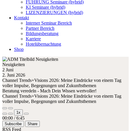
FÜHRUNG Seminare (hybrid)
KI Seminare (hybrid)
LIZENZIERUNGEN (hybrid)
Kontakt
Interner Seminar Bereich
Partner Bereich
Bildungsberatung
Karriere
Hotelübernachtung
Shop
Neuigkeiten
2 Juni
2. Juni 2026
Channel Trends+Visions 2026: Meine Eindrücke von einem Tag
voller Impulse, Begegnungen und Zukunftsthemen
Beratung veredeln - Mach Dein Wissen wertvoller!
Channel Trends+Visions 2026: Meine Eindrücke von einem Tag
voller Impulse, Begegnungen und Zukunftsthemen
Play
Pause
1x
Episode
Episode
Mute/Unmute
Rewind
Fast
00:00
/
6:45
Episode
10
Forward
Subscribe
Share
Seconds
30
seconds
RSS Feed