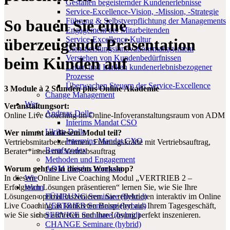
Gestalten begeisternder Kundenerlebnisse
Service-Excellence-Vision, -Mission, -Strategie
So bauen Sie eine
Führung & Selbstverpflichtung der Managements
Engagement der Mitarbeitenden
Service-Excellence Kultur
überzeugende Präsentation
Dienstleistungsinnovationsmanagement
Verstehen von Kundenbedürfnissen
beim Kunden auf
Leiten und Lenken kundenerlebnisbezogener
Prozesse
Überwachen Steuern der Service-Excellence
3 Module à 2 Stunden plus Online Akademie
Change Management
Wer
Veranstaltungsort:
Andreas Dolle
Online Live Coaching im Online-Infoveranstaltungsraum von ADM
Interims Mandat CSO
Ulrike Dolle
Wer nimmt an diesem Modul teil?
Intermins Mandat CXO
Vertriebsmitarbeiter*innen, Führungskräfte mit Vertriebsauftrag,
Berufscodex
Berater*innen mit Vertriebsauftrag
Methoden und Engagement
ADM Insights kompakt
Worum geht es in diesem Workshop?
Wie
In diesem Online Live Coaching Modul „VERTRIEB 2 –
Wann
Erfolgreich Lösungen präsentieren“ lernen Sie, wie Sie Ihre
FÜHRUNG Seminare (hybrid)
Lösungen optimal inszenieren. Sie reflektieren interaktiv im Online
VERTRIEB Seminare (hybrid)
Live Coaching an konkreten Beispielen aus Ihrem Tagesgeschäft,
SERVICE Seminare (hybrid)
wie Sie sicher auftreten und Ihre Lösung perfekt inszenieren.
CHANGE Seminare (hybrid)