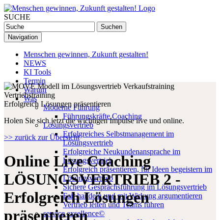
SUCHE
Navigation
Menschen gewinnen, Zukunft gestalten!
NEWS
KI Tools
Termin
Warum
Was
Erfolgreich Lösungen präsentieren
Moderne Führung
Führungskräfte Coaching
Holen Sie sich jetzt die wichtigen Impulse live und online.
Lösungsvertrieb
Erfolgreiches Selbstmanagement im
>> zurück zur Übersicht
Lösungsvertrieb
Erfolgreiche Neukundenansprache im
Online Live Coaching
Lösungsvertrieb
Erfolgreich präsentieren, für Ideen begeistern im
LÖSUNGSVERTRIEB 2 -
Lösungsvertrieb
Sichere Gesprächsführung im Lösungsvertrieb
Erfolgreich Lösungen
Fair handeln und mit Wirkung argumentieren
Vertrieb leiten und Teams führen
präsentieren
service exsellence©