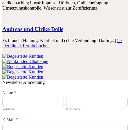
audiocoaching box® Impulse, Hörbuch, Onlinebefragung,
Umsetzungskontrolle, Wissenstest zur Zertifizierung.
Andreas und Ulrike Dolle
Es braucht Haltung, Klarheit und echte Verbindung. Dafür[...]
>>
hier direkt Termin buchen
Newsletter Anmeldung
Newsletter
Name
Falls
*
Du
Vorname
Nachname
menschlich
bist,
Vorname
Nachname
lasse
dieses
E-Mail
*
Feld
leer.