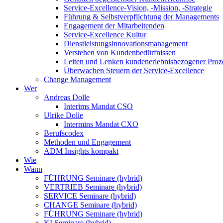
Service-Excellence-Vision, -Mission, -Strategie
Führung & Selbstverpflichtung der Managements
Engagement der Mitarbeitenden
Service-Excellence Kultur
Dienstleistungsinnovationsmanagement
Verstehen von Kundenbedürfnissen
Leiten und Lenken kundenerlebnisbezogener Proz
Überwachen Steuern der Service-Excellence
Change Management
Wer
Andreas Dolle
Interims Mandat CSO
Ulrike Dolle
Intermins Mandat CXO
Berufscodex
Methoden und Engagement
ADM Insights kompakt
Wie
Wann
FÜHRUNG Seminare (hybrid)
VERTRIEB Seminare (hybrid)
SERVICE Seminare (hybrid)
CHANGE Seminare (hybrid)
FÜHRUNG Seminare (hybrid)
KI Seminare (hybrid)