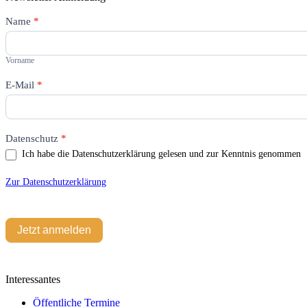
Newsletter
Name
Falls
*
Du
Vorname
menschlich
bist,
Vorname
lasse
dieses
E-Mail
*
Feld
leer.
Datenschutz
*
Ich habe die Datenschutzerklärung gelesen und zur Kenntnis genommen
Zur Datenschutzerklärung
Jetzt anmelden
Interessantes
Öffentliche Termine