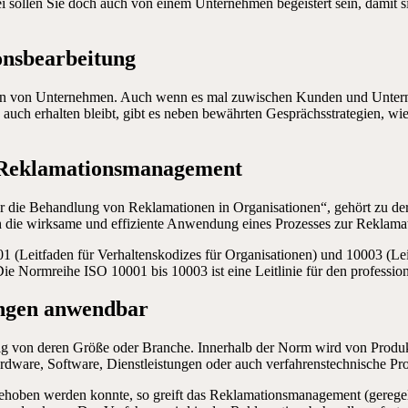
sollen Sie doch auch von einem Unternehmen begeistert sein, damit si
onsbearbeitung
oren von Unternehmen. Auch wenn es mal zuwischen Kunden und Unterne
 auch erhalten bleibt, gibt es neben bewährten Gesprächsstrategien, wi
es Reklamationsmanagement
r die Behandlung von Reklamationen in Organisationen“, gehört zu der
h die wirksame und effiziente Anwendung eines Prozesses zur Reklama
Leitfaden für Verhaltenskodizes für Organisationen) und 10003 (Leit
Die Normreihe ISO 10001 bis 10003 ist eine Leitlinie für den profess
ungen anwendbar
g von deren Größe oder Branche. Innerhalb der Norm wird von Produk
ware, Software, Dienstleistungen oder auch verfahrenstechnische Pro
ht behoben werden konnte, so greift das Reklamationsmanagement (gerege