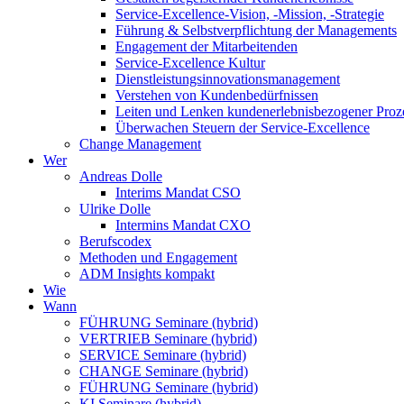
Service-Excellence-Vision, -Mission, -Strategie
Führung & Selbstverpflichtung der Managements
Engagement der Mitarbeitenden
Service-Excellence Kultur
Dienstleistungsinnovationsmanagement
Verstehen von Kundenbedürfnissen
Leiten und Lenken kundenerlebnisbezogener Proz
Überwachen Steuern der Service-Excellence
Change Management
Wer
Andreas Dolle
Interims Mandat CSO
Ulrike Dolle
Intermins Mandat CXO
Berufscodex
Methoden und Engagement
ADM Insights kompakt
Wie
Wann
FÜHRUNG Seminare (hybrid)
VERTRIEB Seminare (hybrid)
SERVICE Seminare (hybrid)
CHANGE Seminare (hybrid)
FÜHRUNG Seminare (hybrid)
KI Seminare (hybrid)