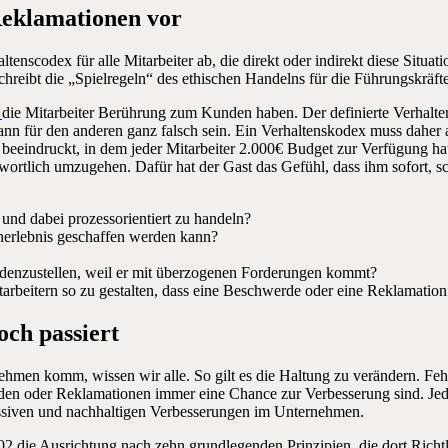
Reklamationen vor
altenscodex für alle Mitarbeiter ab, die direkt oder indirekt diese Situ
schreibt die „Spielregeln“ des ethischen Handelns für die Führungskrä
n
die Mitarbeiter Berührung zum Kunden haben. Der definierte Verhalt
kann für den anderen ganz falsch sein. Ein Verhaltenskodex muss daher
beeindruckt, in dem jeder Mitarbeiter 2.000€ Budget zur Verfügung ha
ntwortlich umzugehen. Dafür hat der Gast das Gefühl, dass ihm sofort, s
l und dabei prozessorientiert zu handeln?
nerlebnis geschaffen werden kann?
denzustellen, weil er mit überzogenen Forderungen kommt?
tarbeitern so zu gestalten, dass eine Beschwerde oder eine Reklamation 
ch passiert
n komm, wissen wir alle. So gilt es die Haltung zu verändern. Fehler 
rden oder Reklamationen immer eine Chance zur Verbesserung sind. Jed
ssiven und nachhaltigen Verbesserungen im Unternehmen.
die Ausrichtung nach zehn grundlegenden Prinzipien, die dort Richtli