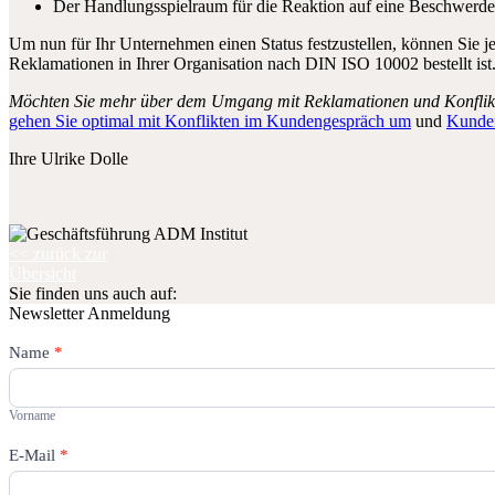
Der Handlungsspielraum für die Reaktion auf eine Beschwerde o
Um nun für Ihr Unternehmen einen Status festzustellen, können Sie j
Reklamationen in Ihrer Organisation nach DIN ISO 10002 bestellt ist
Möchten Sie mehr über dem Umgang mit Reklamationen und Konfli
gehen Sie optimal mit Konflikten im Kundengespräch um
und
Kunde
Ihre Ulrike Dolle
<< zurück zur
Übersicht
Sie finden uns auch auf:
Newsletter Anmeldung
Newsletter
Name
Falls
*
Du
Vorname
menschlich
bist,
Vorname
lasse
dieses
E-Mail
*
Feld
leer.