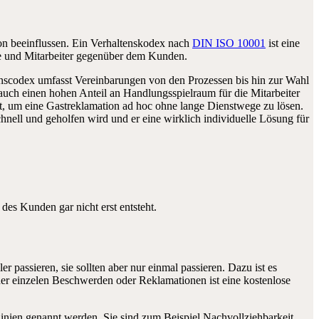
ation beeinflussen. Ein Verhaltenskodex nach
DIN ISO 10001
ist eine
fte und Mitarbeiter gegenüber dem Kunden.
enscodex umfasst Vereinbarungen von den Prozessen bis hin zur Wahl
 auch einen hohen Anteil an Handlungsspielraum für die Mitarbeiter
t, um eine Gastreklamation ad hoc ohne lange Dienstwege zu lösen.
chnell und geholfen wird und er eine wirklich individuelle Lösung für
des Kunden gar nicht erst entsteht.
passieren, sie sollten aber nur einmal passieren. Dazu ist es
er einzelen Beschwerden oder Reklamationen ist eine kostenlose
nien genannt werden. Sie sind zum Beispiel Nachvollziehbarkeit,