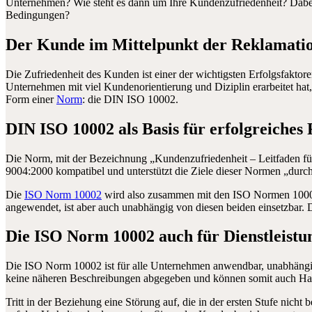
Unternehmen? Wie steht es dann um Ihre Kundenzufriedenheit? Dabei 
Bedingungen?
Der Kunde im Mittelpunkt der Reklamati
Die Zufriedenheit des Kunden ist einer der wichtigsten Erfolgsfakt
Unternehmen mit viel Kundenorientierung und Diziplin erarbeitet hat,
Form einer
Norm
: die DIN ISO 10002.
DIN ISO 10002 als Basis für erfolgreich
Die Norm, mit der Bezeichnung „Kundenzufriedenheit – Leitfaden fü
9004:2000 kompatibel und unterstützt die Ziele dieser Normen „durc
Die
ISO Norm 10002
wird also zusammen mit den ISO Normen 10001 (
angewendet, ist aber auch unabhängig von diesen beiden einsetzbar. 
Die ISO Norm 10002 auch für Dienstleist
Die ISO Norm 10002 ist für alle Unternehmen anwendbar, unabhängi
keine näheren Beschreibungen abgegeben und können somit auch Hard
Tritt in der Beziehung eine Störung auf, die in der ersten Stufe nic