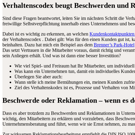
Verhaltenscodex beugt Beschwerden und 
Sind diese Fragen beantwortet, leiten Sie im nächsten Schritt die Verh
freiwillige Selbstverpflichtung innerhalb eines Unternehmens und be
Dabei ist es wichtig zu erkennen, an welchen
Kundenkontaktpunkte
der Verhaltenscodex . Dabei gilt: Was für den einen Kunden gut ist, 
beinhalten. Dazu hat mich ein Beispiel aus dem
Brenner’s Park-Hotel
Das setzt Vertrauen in die Mitarbeiter voraus, damit richtig und vera
sein Anliegen erhält. Und was ist dann eine besser Investition?
Wie viel Spiel- und Freiraum hat Ihr Mitarbeiter, um individuel
Was kann ein Unternehmen tun, damit ein individuelles Kunde
Überlegen Sie aber auch:
Wann stelle ich meine Bemühungen ein, meinen Kunden zufrie
Ziel des Verhaltenskodex ist es, Prozesse und Verhalten von Mi
Beschwerde oder Reklamation – wenn es do
Dass es aber trotzdem zu Beschwerden und Reklamationen in Unternehme
wichtig, den Mitarbeitern zu erklären und vorzuleben, dass Beschwe
Unternehmensberatung und führt, wenn wir sie Ernst nehmen, zu ma
Zur wirksamen Reklamationsbearbeitung empfiehlt die DIN ISO 10002 