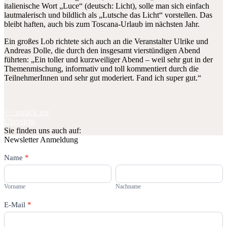
italienische Wort „Luce“ (deutsch: Licht), solle man sich einfach
lautmalerisch und bildlich als „Lutsche das Licht“ vorstellen. Das
bleibt haften, auch bis zum Toscana-Urlaub im nächsten Jahr.
Ein großes Lob richtete sich auch an die Veranstalter Ulrike und
Andreas Dolle, die durch den insgesamt vierstündigen Abend
führten: „Ein toller und kurzweiliger Abend – weil sehr gut in der
Themenmischung, informativ und toll kommentiert durch die
TeilnehmerInnen und sehr gut moderiert. Fand ich super gut.“
<< zurück zur
Übersicht
Sie finden uns auch auf:
Newsletter Anmeldung
Newsletter
Name
Falls
*
Du
Vorname
Nachname
menschlich
bist,
Vorname
Nachname
lasse
dieses
E-Mail
*
Feld
leer.