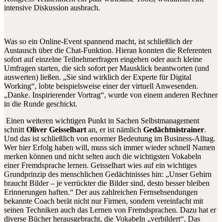
intensive Diskussion ausbrach.
Was so ein Online-Event spannend macht, ist schließlich der
Austausch über die Chat-Funktion. Hieran konnten die Referenten
sofort auf einzelne Teilnehmerfragen eingehen oder auch kleine
Umfragen starten, die sich sofort per Mausklick beantworten (und
auswerten) ließen. „Sie sind wirklich der Experte für Digital
Working“, lobte beispielsweise einer der virtuell Anwesenden.
„Danke. Inspirierender Vortrag“, wurde von einem anderen Rechner
in die Runde geschickt.
Einen weiteren wichtigen Punkt in Sachen Selbstmanagement
schnitt
Oliver Geisselhart
an, er ist nämlich
Gedächtnistrainer
.
Und das ist schließlich von enormer Bedeutung im Business-Alltag.
Wer hier Erfolg haben will, muss sich immer wieder schnell Namen
merken können und nicht selten auch die wichtigsten Vokabeln
einer Fremdsprache lernen. Geisselhart wies auf ein wichtiges
Grundprinzip des menschlichen Gedächtnisses hin: „Unser Gehirn
braucht Bilder – je verrückter die Bilder sind, desto besser bleiben
Erinnerungen haften.“ Der aus zahlreichen Fernsehsendungen
bekannte Coach berät nicht nur Firmen, sondern vereinfacht mit
seinen Techniken auch das Lernen von Fremdsprachen. Dazu hat er
diverse Bücher herausgebracht, die Vokabeln „verbildert“. Das