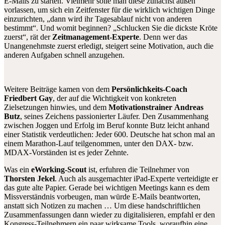
E-Mails zu starten. Vielmehr solle man diese zunächst außen
vorlassen, um sich ein Zeitfenster für die wirklich wichtigen Dinge
einzurichten, „dann wird ihr Tagesablauf nicht von anderen
bestimmt“. Und womit beginnen? „Schlucken Sie die dickste Kröte
zuerst“, rät der
Zeitmanagement-Experte
. Denn wer das
Unangenehmste zuerst erledigt, steigert seine Motivation, auch die
anderen Aufgaben schnell anzugehen.
Weitere Beiträge kamen von dem
Persönlichkeits-Coach
Friedbert Gay
, der auf die Wichtigkeit von konkreten
Zielsetzungen hinwies, und dem
Motivationstrainer
Andreas
Butz
, seines Zeichens passionierter Läufer. Den Zusammenhang
zwischen Joggen und Erfolg im Beruf konnte Butz leicht anhand
einer Statistik verdeutlichen: Jeder 600. Deutsche hat schon mal an
einem Marathon-Lauf teilgenommen, unter den DAX- bzw.
MDAX-Vorständen ist es jeder Zehnte.
Was ein
eWorking-Scout
ist, erfuhren die Teilnehmer von
Thorsten Jekel
. Auch als ausgemachter iPad-Experte verteidigte er
das gute alte Papier. Gerade bei wichtigen Meetings kann es dem
Missverständnis vorbeugen, man würde E-Mails beantworten,
anstatt sich Notizen zu machen … Um diese handschriftlichen
Zusammenfassungen dann wieder zu digitalisieren, empfahl er den
Kongress-Teilnehmern ein paar wirksame Tools, woraufhin eine