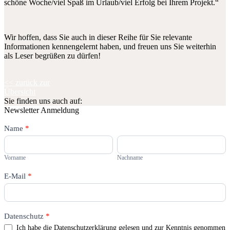
schöne Woche/viel Spaß im Urlaub/viel Erfolg bei Ihrem Projekt.“
Wir hoffen, dass Sie auch in dieser Reihe für Sie relevante
Informationen kennengelernt haben, und freuen uns Sie weiterhin
als Leser begrüßen zu dürfen!
<< zurück zur
Übersicht
Sie finden uns auch auf:
Newsletter Anmeldung
Newsletter
Name
Falls
*
Du
Vorname
Nachname
menschlich
bist,
Vorname
Nachname
lasse
dieses
E-Mail
*
Feld
leer.
Datenschutz
*
Ich habe die Datenschutzerklärung gelesen und zur Kenntnis genommen